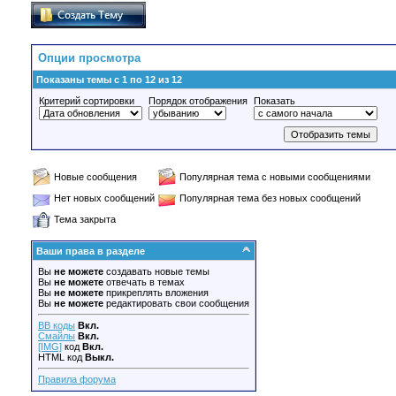
Опции просмотра
Показаны темы с 1 по 12 из 12
Критерий сортировки
Порядок отображения
Показать
Новые сообщения
Популярная тема с новыми сообщениями
Нет новых сообщений
Популярная тема без новых сообщений
Тема закрыта
Ваши права в разделе
Вы
не можете
создавать новые темы
Вы
не можете
отвечать в темах
Вы
не можете
прикреплять вложения
Вы
не можете
редактировать свои сообщения
BB коды
Вкл.
Смайлы
Вкл.
[IMG]
код
Вкл.
HTML код
Выкл.
Правила форума