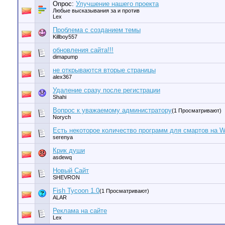
Опрос:
Улучшение нашего проекта
Любые высказывания за и против
Lex
Проблема с созданием темы
Killboy557
обновления сайта!!!
dimapump
не открываются вторые страницы
alex367
Удаление сразу после регистрации
Shahi
Вопрос к уважаемому администратору
(1 Просматривают)
Norych
Есть некоторое количество программ для смартов на 
serenya
Крик души
asdewq
Новый Сайт
SHEVRON
Fish Tycoon 1.0
(1 Просматривают)
ALAR
Реклама на сайте
Lex