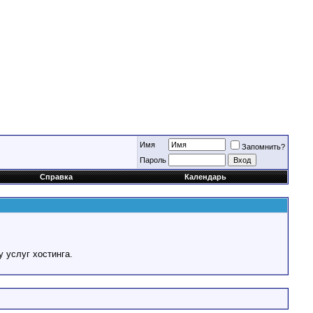
Имя
Запомнить?
Пароль
Справка
Календарь
у услуг хостинга.