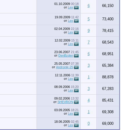
01.10.2009
00:18
6
66,150
от
Lex
19.09.2009
11:42
5
73,400
от
Lex
02.04.2009
22:16
9
78,415
от
Lex
12.02.2009
15:11
7
68,543
от
Lex
23.06.2007
21:45
6
68,951
от
DenBzden
25.05.2007
07:38
3
65,384
от
Andronik-25
12.11.2006
11:39
1
88,878
от
Lex
08.09.2006
15:20
3
67,283
от
Lex
09.02.2006
13:32
4
85,431
от
SHEVRON
03.09.2005
18:21
1
69,308
от
Lex
18.06.2005
02:45
0
69,000
от
Lex