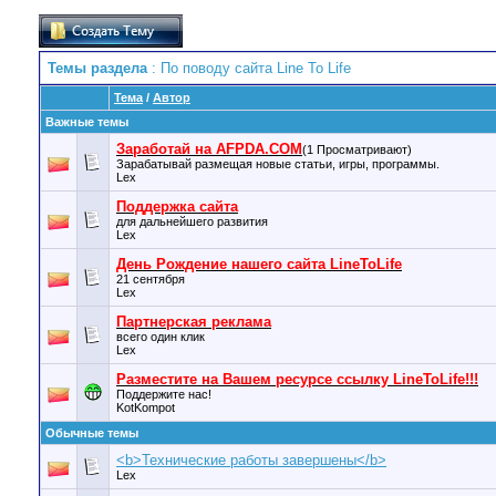
Темы раздела
: По поводу сайта Line To Life
Тема
/
Автор
Важные темы
Заработай на AFPDA.COM
(1 Просматривают)
Зарабатывай размещая новые статьи, игры, программы.
Lex
Поддержка сайта
для дальнейшего развития
Lex
День Рождение нашего сайта LineToLife
21 сентября
Lex
Партнерская реклама
всего один клик
Lex
Разместите на Вашем ресурсе ссылку LineToLife!!!
Поддержите нас!
KotKompot
Обычные темы
<b>Технические работы завершены</b>
Lex