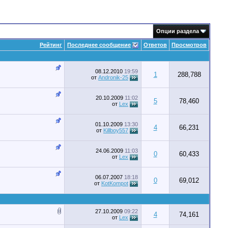
Опции раздела
Рейтинг
Последнее сообщение
Ответов
Просмотров
08.12.2010
19:59
1
288,788
от
Andronik-25
20.10.2009
11:02
5
78,460
от
Lex
01.10.2009
13:30
4
66,231
от
Killboy557
24.06.2009
11:03
0
60,433
от
Lex
06.07.2007
18:18
0
69,012
от
KotKompot
27.10.2009
09:22
4
74,161
от
Lex