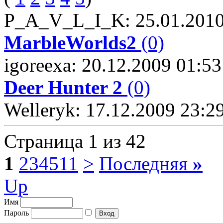
P_A_V_L_I_K: 25.01.2010
MarbleWorlds2
(0)
igoreexa: 20.12.2009 01:53
Deer Hunter 2
(0)
Welleryk: 17.12.2009 23:2
Страница 1 из 42
1
2
3
4
5
11
>
Последняя
»
Up
Имя
Пароль