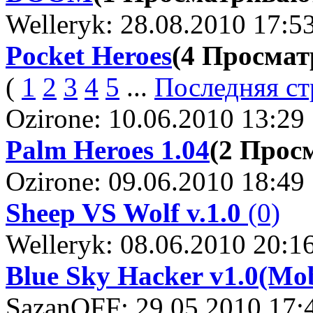
Welleryk: 28.08.2010 17:5
Pocket Heroes
(4 Просма
(
1
2
3
4
5
...
Последняя ст
Ozirone: 10.06.2010 13:29
Palm Heroes 1.04
(2 Прос
Ozirone: 09.06.2010 18:49
Sheep VS Wolf v.1.0
(0)
Welleryk: 08.06.2010 20:1
Blue Sky Hacker v1.0(Mob
SazanOFF: 29.05.2010 17: