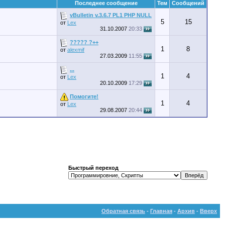
Последнее сообщение
Тем
Сообщений
vBulletin v.3.6.7 PL1 PHP NULL
5
15
от
Lex
31.10.2007
20:33
????? ?++
1
8
от
alexmif
27.03.2009
11:55
...
1
4
от
Lex
20.10.2009
17:29
Помогите!
1
4
от
Lex
29.08.2007
20:44
Быстрый переход
Обратная связь
-
Главная
-
Архив
-
Вверх