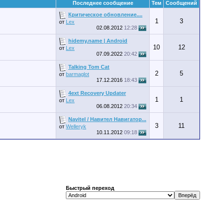
Последнее сообщение
Тем
Сообщений
Критическое обновление....
1
3
от
Lex
02.08.2012
12:28
hidemy.name | Android
10
12
от
Lex
07.09.2022
20:42
Talking Tom Cat
2
5
от
barmaglot
17.12.2016
18:43
4ext Recovery Updater
1
1
от
Lex
06.08.2012
20:34
Navitel / Навител Навигатор...
3
11
от
Welleryk
10.11.2012
09:18
Быстрый переход