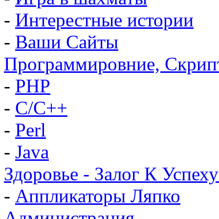
-
Интерестные истории
-
Ваши Сайты
Программировние, Скрип
-
PHP
-
C/C++
-
Perl
-
Java
Здоровье - Залог К Успеху
-
Аппликаторы Ляпко
Администрация