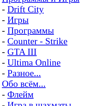
-
Drift City
-
Игры
-
Программы
-
Counter - Strike
-
GTA III
-
Ultima Online
-
Разное...
Обо всём...
-
Флейм
-
Игра в шахматы