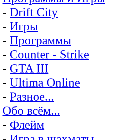
-
Drift City
-
Игры
-
Программы
-
Counter - Strike
-
GTA III
-
Ultima Online
-
Разное...
Обо всём...
-
Флейм
-
Игра в шахматы