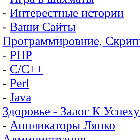
-
Интерестные истории
-
Ваши Сайты
Программировние, Скрип
-
PHP
-
C/C++
-
Perl
-
Java
Здоровье - Залог К Успеху
-
Аппликаторы Ляпко
Администрация