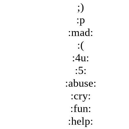
;)
:p
:mad:
:(
:4u:
:5:
:abuse:
:cry:
:fun:
:help: