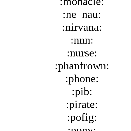
:monacle:
:ne_nau:
:nirvana:
:nnn:
:nurse:
:phanfrown:
:phone:
:pib:
:pirate:
:pofig:
:pony: