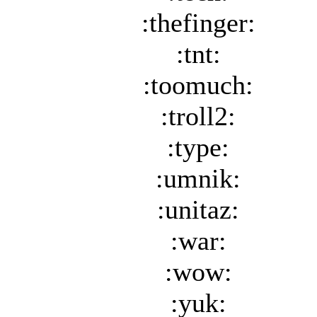
:thefinger:
:tnt:
:toomuch:
:troll2:
:type:
:umnik:
:unitaz:
:war:
:wow:
:yuk: