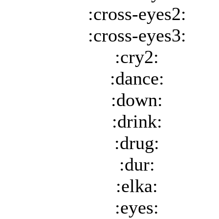
:cross-eyes2:
:cross-eyes3:
:cry2:
:dance:
:down:
:drink:
:drug:
:dur:
:elka:
:eyes: