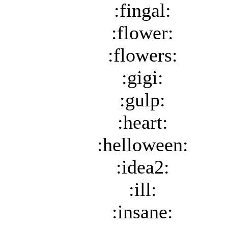
:fingal:
:flower:
:flowers:
:gigi:
:gulp:
:heart:
:helloween:
:idea2:
:ill:
:insane: