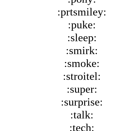
:prtsmiley:
:puke:
:sleep:
:smirk:
:smoke:
:stroitel:
:super:
:surprise:
:talk:
:tech: