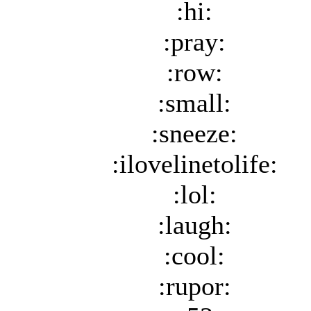
:hi:
:pray:
:row:
:small:
:sneeze:
:ilovelinetolife:
:lol:
:laugh:
:cool:
:rupor: