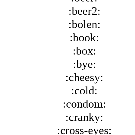
:beer2:
:bolen:
:book:
:box:
:bye:
:cheesy:
:cold:
:condom:
:cranky:
:cross-eyes: