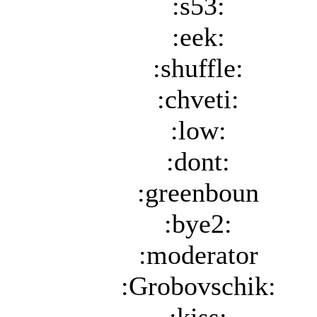
:s53:
:eek:
:shuffle:
:chveti:
:low:
:dont:
:greenboun
:bye2:
:moderator
:Grobovschik: