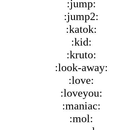
:jump:
:jump2:
:katok:
:kid:
:kruto:
:look-away:
:love:
:loveyou:
:maniac:
:mol: