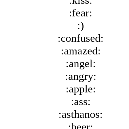
:kiss:
:fear:
:)
:confused:
:amazed:
:angel:
:angry:
:apple:
:ass:
:asthanos:
:beer: