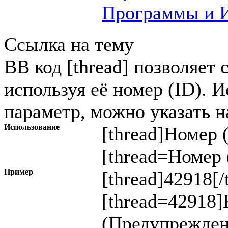
Программы и И
Ссылка на тему
BB код [thread] позволяет 
используя её номер (ID). 
параметр, можно указать н
Использование
[thread]
Номер 
[thread=
Номер 
Пример
[thread]42918[/
[thread=42918]
(Предупрежден