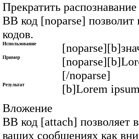
Прекратить распознавание
BB код [noparse] позволит
кодов.
Использование
[noparse]
[b]зна
Пример
[noparse][b]Lor
[/noparse]
Результат
[b]Lorem ipsum 
Вложение
BB код [attach] позволяет
ваших сообщениях как вниз