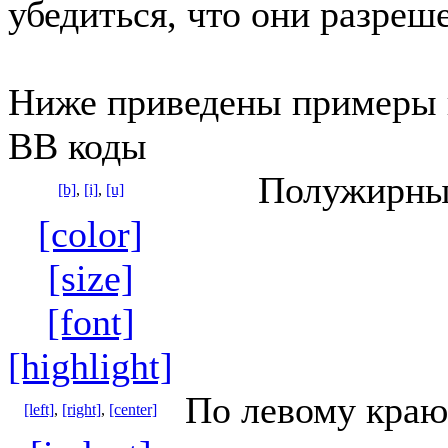
убедиться, что они разреш
Ниже приведены примеры 
BB коды
Полужирный
[b]
,
[i]
,
[u]
[color]
[size]
[font]
[highlight]
По левому краю
[left]
,
[right]
,
[center]