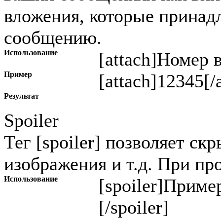
вложения, которые прина
сообщению.
Использование
[attach]
Номер 
Пример
[attach]12345[/
Результат
Spoiler
Тег [spoiler] позволяет ск
изображения и т.д. При пр
Использование
[spoiler]
Пример
[/spoiler]