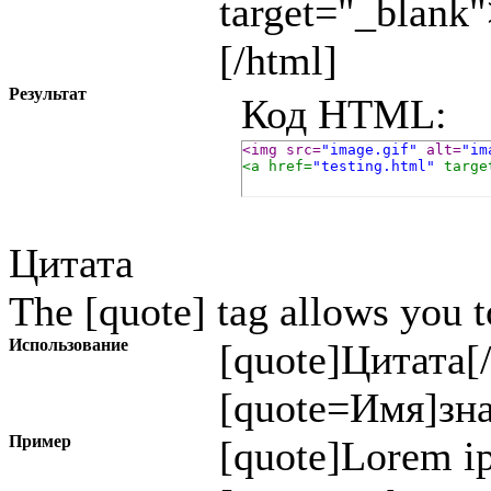
target="_blank
[/html]
Результат
Код HTML:
<img src=
"image.gif"
 alt=
"im
<a href=
"testing.html"
 targe
Цитата
The [quote] tag allows you t
Использование
[quote]
Цитата
[
[quote=
Имя
]
зн
Пример
[quote]Lorem ip