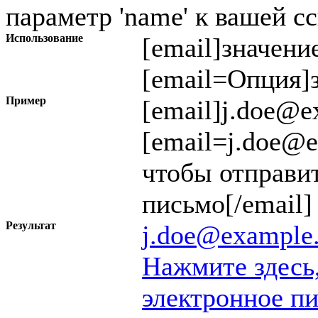
параметр 'name' к вашей с
Использование
[email]
значени
[email=
Опция
]
Пример
[email]j.doe@e
[email=j.doe@
чтобы отправи
письмо[/email]
Результат
j.doe@example
Нажмите здесь
электронное п