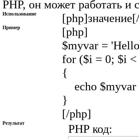
PHP, он может работать и 
Использование
[php]
значение
[
Пример
[php]
$myvar = 'Hello
for ($
i = 0; $i <
{
echo $myvar .
}
[/php]
Результат
PHP код: