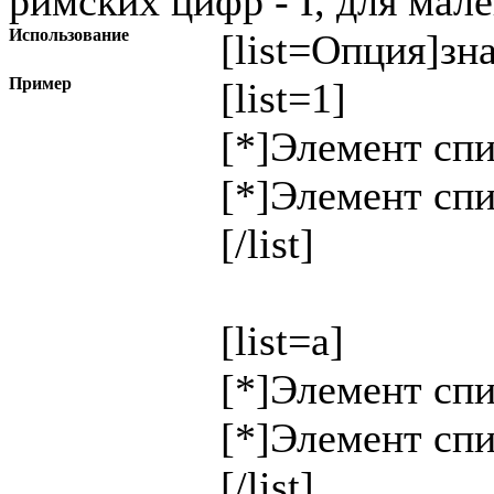
римских цифр - I, для мале
Использование
[list=
Опция
]
зн
Пример
[list=1]
[*]Элемент спи
[*]Элемент спи
[/list]
[list=a]
[*]Элемент спи
[*]Элемент спи
[/list]