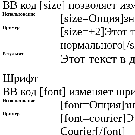
BB код [size] позволяет и
Использование
[size=
Опция
]
зн
Пример
[size=+2]Этот 
нормального[/s
Результат
Этот текст в 
Шрифт
BB код [font] изменяет шр
Использование
[font=
Опция
]
з
Пример
[font=courier]
Courier[/font]