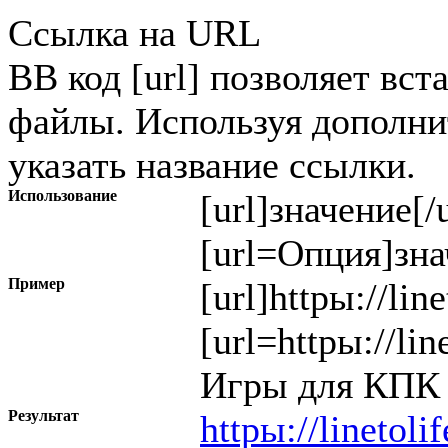
Ссылка на URL
BB код [url] позволяет вст
файлы. Используя дополн
указать название ссылки.
Использование
[url]
значение
[/
[url=
Опция
]
зна
Пример
[url]httpы://lin
[url=httpы://li
Игры для КПК (
Результат
httpы://linetoli