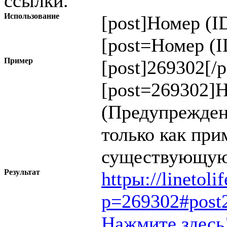
ссылки.
Использование
[post]
Номер (I
[post=
Номер (I
Пример
[post]269302[/p
[post=269302]Н
(Предупрежден
только как при
существующую
Результат
httpы://linetol
p=269302#post
Нажмите здесь