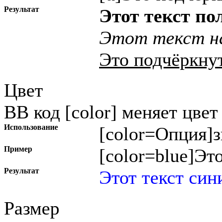
Результат
Этот текст п
Этот текст на
Это подчёркну
Цвет
BB код [color] меняет цвет 
Использование
[color=
Опция
]
з
Пример
[color=blue]Это
Результат
Этот текст син
Размер