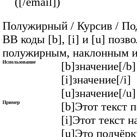
(
[/email]
)
Полужирный / Курсив / П
BB коды [b], [i] и [u] позв
полужирным, наклонным и
Использование
[b]
значение
[/b]
[i]
значение
[/i]
[u]
значение
[/u]
Пример
[b]Этот текст 
[i]Этот текст н
[u]Это подчёрк