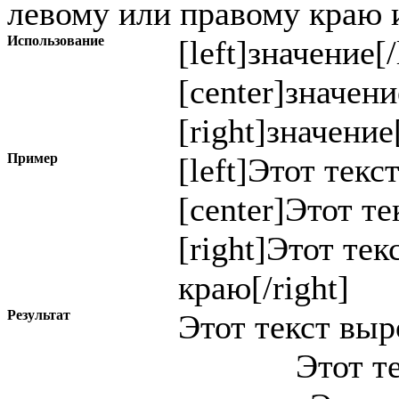
левому или правому краю и
Использование
[left]
значение
[/
[center]
значени
[right]
значение
Пример
[left]Этот текс
[center]Этот те
[right]Этот те
краю[/right]
Результат
Этот текст вы
Этот т