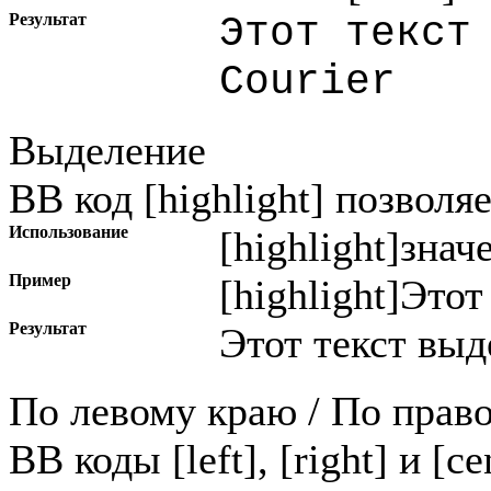
Результат
Этот текст
Courier
Выделение
BB код [highlight] позволя
Использование
[highlight]
знач
Пример
[highlight]Этот
Результат
Этот текст выд
По левому краю / По прав
BB коды [left], [right] и [