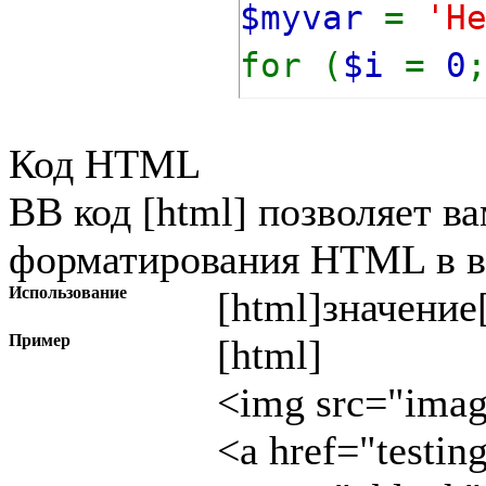
$myvar
=
'H
for (
$i
=
0
{
Код HTML
echo
$m
BB код [html] позволяет в
}
форматирования HTML в в
Использование
[html]
значение
Пример
[html]
<img src="image
<a href="testin