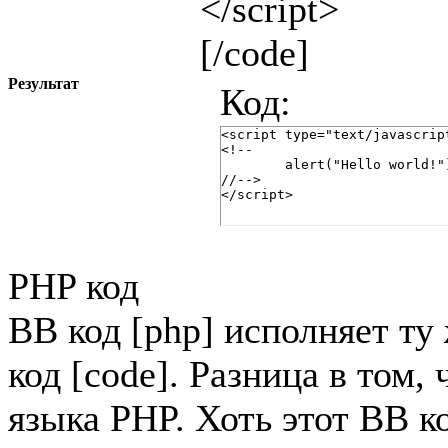
</script>
[/code]
Результат
Код:
<script type="text/javascript
<!--

	alert("Hello world!");

//-->

</script>
PHP код
BB код [php] исполняет т
код [code]. Разница в том,
языка PHP. Хоть этот BB к