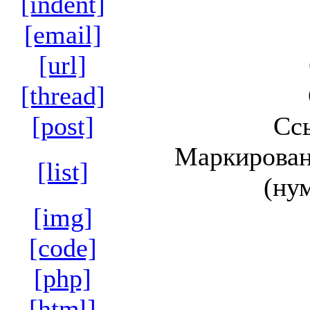
[indent]
[email]
[url]
[thread]
[post]
Сс
Маркирован
[list]
(ну
[img]
[code]
[php]
[html]