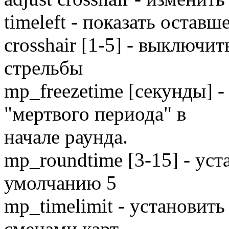
timeleft - показать оставш
crosshair [1-5] - выключи
стрельбы
mp_freezetime [секунды] -
"мертвого периода" в
начале раунда.
mp_roundtime [3-15] - уст
умолчанию 5
mp_timelimit - установит
сменами карт,