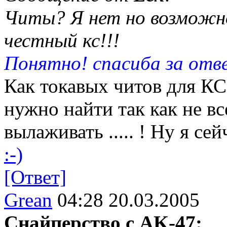
Читы? Я нет но возможно
честный кс!!!
Понятно! спасиба за отв
Как токавых читов для КС 
нужно найти так как не вс
вылаживать ..... ! Ну я с
:-)
[Ответ]
Grean
04:28 20.03.2005
Снайперство с AK-47: