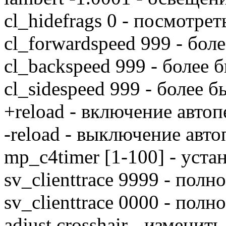
cl_hidefrags 0 - посмотре
cl_forwardspeed 999 - бол
сl_backspeed 999 - более 
сl_sidespeed 999 - более 
+reload - включение авто
-reload - выключение авт
mp_c4timer [1-100] - уст
sv_clienttrace 9999 - полн
sv_clienttrace 0000 - пол
adjust crosshair - изменит