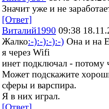
Значит уже и не заработае
[Ответ]
Виталий1990
09:38 18.11.
Жалко
:-)
:-)
:-)
:-)
Она и на Е
я через Wifi
инет подключал - потому 
Может подскажите хорош
сферы и варспира.
Я в них играл.
[Ответ]