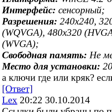
Интерфейс:
сенсорный;
Разрешения:
240x240, 32
(WQVGA), 480x320 (HVGA)
(WVGA);
Свободная память:
Не ме
Место для установки:
20
а ключи где или кряк? ес
[Ответ]
Lex
20:22 30.10.2014
Ссылки были убраны по п