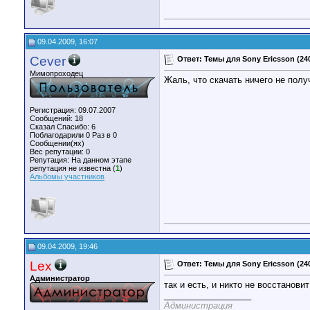
09.04.2009, 16:07
Cever
Ответ: Темы для Sony Ericsson (24
Мимопроходец
Жаль, что скачать ничего не полу
Регистрация: 09.07.2007
Сообщений: 18
Сказал Спасибо: 6
Поблагодарили 0 Раз в 0
Сообщении(ях)
Вес репутации:
0
Репутация:
На данном этапе
репутация не известна (
1
)
Альбомы участников
09.04.2009, 19:46
Lex
Ответ: Темы для Sony Ericsson (24
Администратор
так и есть, и никто не восстанови
__________________
Администрация