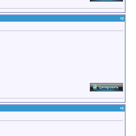
#
3
#
4