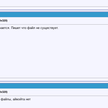
0x320)
чается. Пишет что файл не существует.
0x320)
т файлы, аймэйта нет