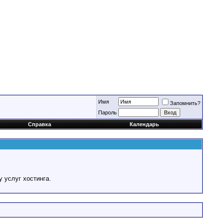
Имя
Запомнить?
Пароль
Справка
Календарь
у услуг хостинга.