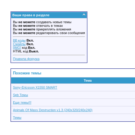
Ваши права в разделе
Вы
не можете
создавать новые темы
Вы
не можете
отвечать в темах
Вы
не можете
прикреплять вложения
Вы
не можете
редактировать свои сообщения
BB коды
Вкл.
Смайлы
Вкл.
[IMG]
код
Вкл.
HTML код
Выкл.
Правила форума
Похожие темы
Тема
Sony-Ericsson X1550 SMART
Spb Темы
Еще темы!!!
Animals Of Mass Destruction v1.3 (240x320/240x240)
Темы