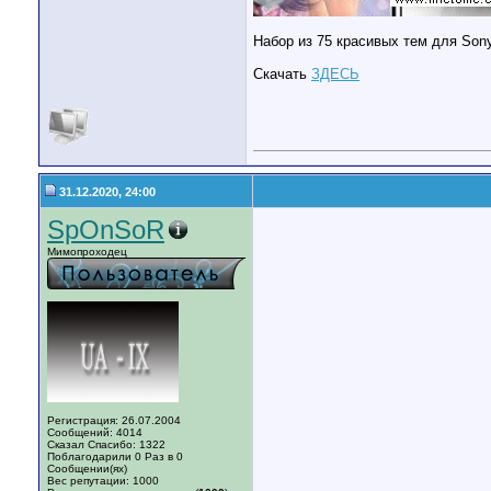
Набор из 75 красивых тем для Son
Скачать
ЗДЕСЬ
31.12.2020, 24:00
SpOnSoR
Мимопроходец
Регистрация: 26.07.2004
Сообщений: 4014
Сказал Спасибо: 1322
Поблагодарили 0 Раз в 0
Сообщении(ях)
Вес репутации:
1000