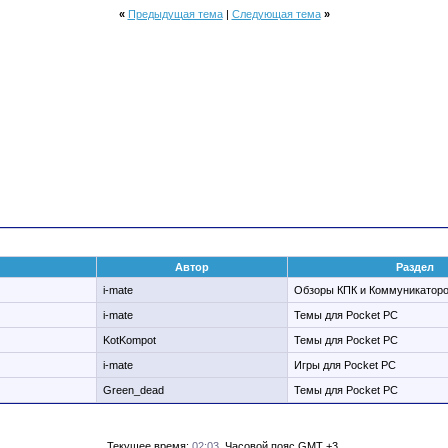
«
Предыдущая тема
|
Следующая тема
»
Автор
Раздел
i-mate
Обзоры КПК и Коммуникатор
i-mate
Темы для Pocket PC
KotKompot
Темы для Pocket PC
i-mate
Игры для Pocket PC
Green_dead
Темы для Pocket PC
Текущее время:
02:03
. Часовой пояс GMT +3.