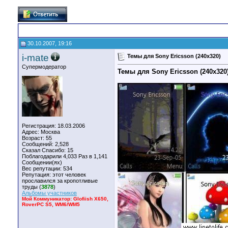
30.10.2007, 19:16
i-mate
Темы для Sony Ericsson (240x320)
Супермодератор
Темы для Sony Ericsson (240x320
Регистрация: 18.03.2006
Адрес: Москва
Возраст: 55
Сообщений: 2,528
Сказал Спасибо: 15
Поблагодарили 4,033 Раз в 1,141
Сообщении(ях)
Вес репутации:
534
Репутация:
этот человек
прославился за кропотливые
труды (
3878
)
Альбомы участников
Мой Коммуникатор: Glofiish X650,
RoverPC S5, WM6/WM5