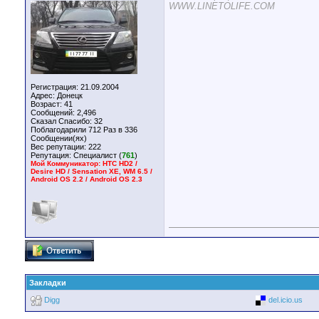
WWW.LINETOLIFE.COM
Регистрация: 21.09.2004
Адрес: Донецк
Возраст: 41
Сообщений: 2,496
Сказал Спасибо: 32
Поблагодарили 712 Раз в 336
Сообщении(ях)
Вес репутации:
222
Репутация:
Специалист (
761
)
Мой Коммуникатор: HTC HD2 /
Desire HD / Sensation XE, WM 6.5 /
Android OS 2.2 / Android OS 2.3
Закладки
Digg
del.icio.us