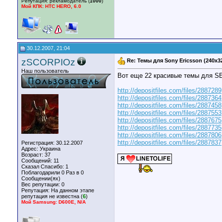
Репутация:
рекламодатель (
1000
)
Мой КПК: HTC HERO, 6.0
30.12.2007, 21:04
zSCORPIOz
Re: Темы для Sony Ericsson (240x3
Наш пользователь
Вот еще 22 красивые темы для S
http://depositfiles.com/files/2887289
http://depositfiles.com/files/2887364
http://depositfiles.com/files/2887458
http://depositfiles.com/files/2887553
http://depositfiles.com/files/2887675
http://depositfiles.com/files/2887735
http://depositfiles.com/files/2887806
http://depositfiles.com/files/2887837
Регистрация: 30.12.2007
Адрес: Украина
Возраст: 37
Сообщений: 11
Сказал Спасибо: 1
Поблагодарили 0 Раз в 0
Сообщении(ях)
Вес репутации:
0
Репутация:
На данном этапе
репутация не известна (
6
)
Мой Samsung: D600E, N/A