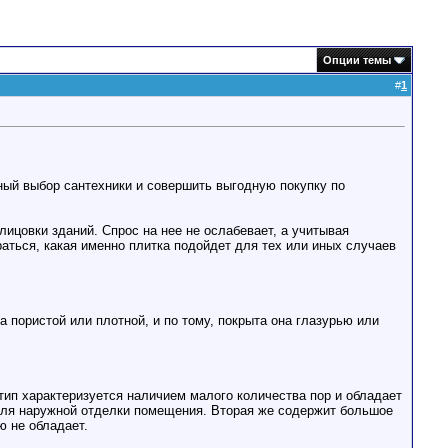
Опции темы
#
1
ный выбор сантехники и совершить выгодную покупку по
ицовки зданий. Спрос на нее не ослабевает, а учитывая
аться, какая именно плитка подойдет для тех или иных случаев
а пористой или плотной, и по тому, покрыта она глазурью или
тип характеризуется наличием малого количества пор и обладает
 для наружной отделки помещения. Вторая же содержит большое
ю не обладает.