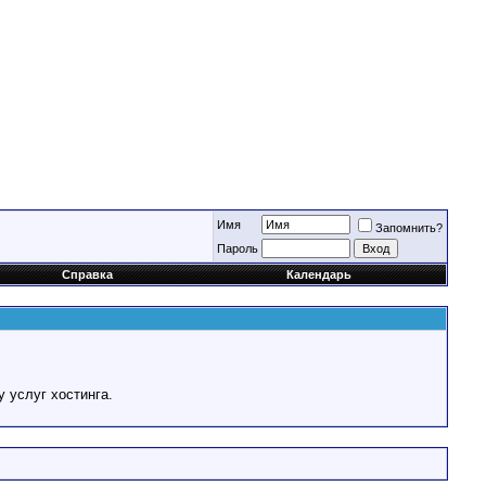
Имя
Запомнить?
Пароль
Справка
Календарь
у услуг хостинга.