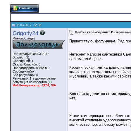
08.03.2017, 22:08
Grigoriy24
Плитка керамогранит. Интернет-м
Мимопроходец
Приветствую, форумчане. Рад пре
Регистрация: 08.03.2017
Интернет магазин сантехники Сан
Возраст: 31
приемлемой цене.
Сообщений: 1
Сказал Спасибо: 0
Керамическая плитка давно являе
Поблагодарили 0 Раз в 0
Сообщении(ях)
количество предлагаемого сейчас
Вес репутации:
0
и условий, а также какими свойст
Репутация:
На данном этапе
репутация не известна (
1
)
Мой Коммуникатор: 2790, N/A
Вся плитка делится по материалу,
нет.
К плиткам однократного обжига о
высокой степенью ударопрочности
количество пор, а потому может 