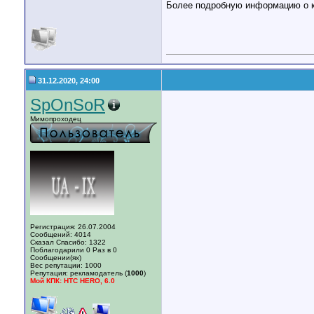
Более подробную информацию о к
31.12.2020, 24:00
SpOnSoR
Мимопроходец
Регистрация: 26.07.2004
Сообщений: 4014
Сказал Спасибо: 1322
Поблагодарили 0 Раз в 0
Сообщении(ях)
Вес репутации:
1000
Репутация:
рекламодатель (
1000
)
Мой КПК: HTC HERO, 6.0