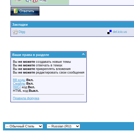
Закладки
Digg
del.icio.us
Ваши права в разделе
Вы
не можете
создавать новые темы
Вы
не можете
отвечать в темах
Вы
не можете
прикреплять вложения
Вы
не можете
редактировать свои сообщения
BB коды
Вкл.
Смайлы
Вкл.
[IMG]
код
Вкл.
HTML код
Выкл.
Правила форума