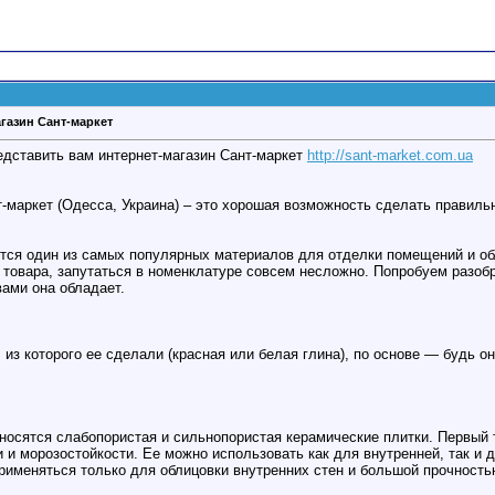
агазин Сант-маркет
дставить вам интернет-магазин Сант-маркет
http://sant-market.com.ua
т-маркет (Одесса, Украина) – это хорошая возможность сделать правиль
тся один из самых популярных материалов для отделки помещений и обл
 товара, запутаться в номенклатуре совсем несложно. Попробуем разобр
вами она обладает.
 из которого ее сделали (красная или белая глина), по основе — будь он
тносятся слабопористая и сильнопористая керамические плитки. Первый 
 и морозостойкости. Ее можно использовать как для внутренней, так и
применяться только для облицовки внутренних стен и большой прочность