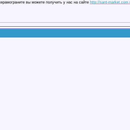
ерамограните вы можете получить у нас на сайте
http://sant-market.com