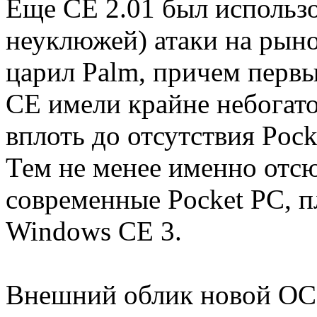
Еще CE 2.01 был использо
неуклюжей) атаки на рын
царил Palm, причем первы
CE имели крайне небогат
вплоть до отсутствия Pocket
Тем не менее именно отсю
современные Pocket PC, п
Windows CE 3.
Внешний облик новой ОС 