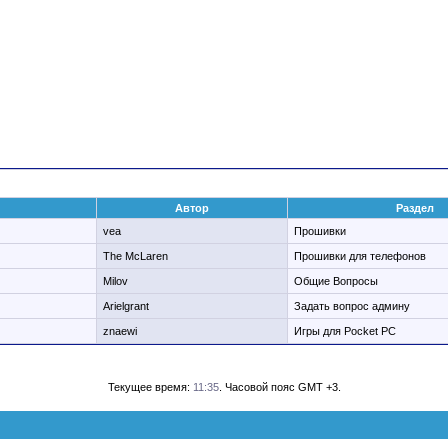
Автор
Раздел
vea
Прошивки
The McLaren
Прошивки для телефонов
Milov
Общие Вопросы
Arielgrant
Задать вопрос админу
znaewi
Игры для Pocket PC
Текущее время:
11:35
. Часовой пояс GMT +3.