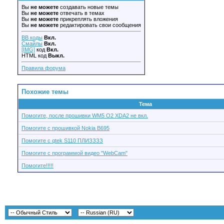
Вы
не можете
создавать новые темы
Вы
не можете
отвечать в темах
Вы
не можете
прикреплять вложения
Вы
не можете
редактировать свои сообщения
BB коды
Вкл.
Смайлы
Вкл.
[IMG]
код
Вкл.
HTML код
Выкл.
Правила форума
Похожие темы
Тема
Помогите, после прошивки WM5 O2 XDA2 не вкл.
Помогите с прошивкой Nokia B695
Помогите с qtek S110 ПЛИЗЗЗЗ
Помогите с программой видео "WebCam"
Помогите!!!!!