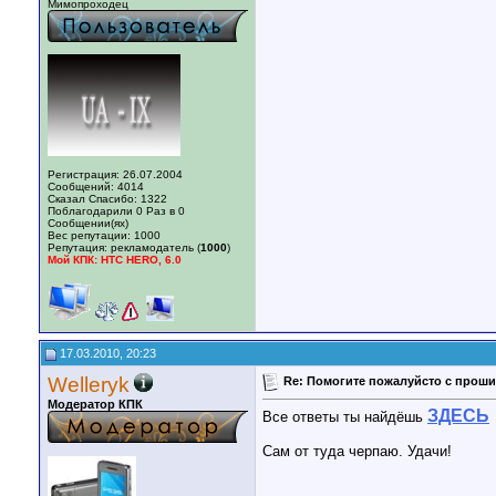
Мимопроходец
Регистрация: 26.07.2004
Сообщений: 4014
Сказал Спасибо: 1322
Поблагодарили 0 Раз в 0
Сообщении(ях)
Вес репутации:
1000
Репутация:
рекламодатель (
1000
)
Мой КПК: HTC HERO, 6.0
17.03.2010, 20:23
Welleryk
Re: Помогите пожалуйсто с проши
Модератор КПК
ЗДЕСЬ
Все ответы ты найдёшь
Сам от туда черпаю. Удачи!