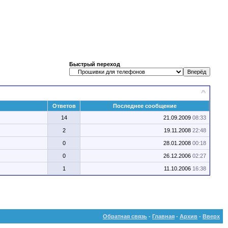
Быстрый переход
Ответов
Последнее сообщение
14
21.09.2009
08:33
2
19.11.2008
22:48
0
28.01.2008
00:18
0
26.12.2006
02:27
1
11.10.2006
16:38
Обратная связь
-
Главная
-
Архив
-
Вверх