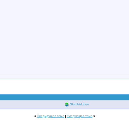
StumbleUpon
«
Предыдущая тема
|
Следующая тема
»