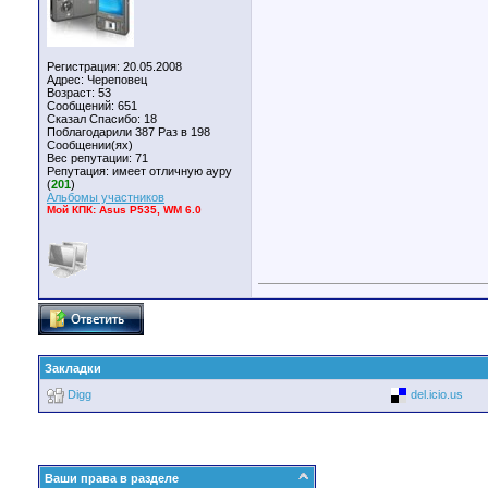
Регистрация: 20.05.2008
Адрес: Череповец
Возраст: 53
Сообщений: 651
Сказал Спасибо: 18
Поблагодарили 387 Раз в 198
Сообщении(ях)
Вес репутации:
71
Репутация:
имеет отличную ауру
(
201
)
Альбомы участников
Мой КПК: Asus P535, WM 6.0
Закладки
Digg
del.icio.us
Ваши права в разделе