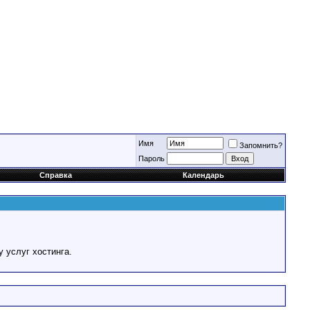
Имя
Запомнить?
Пароль
Справка
Календарь
у услуг хостинга.