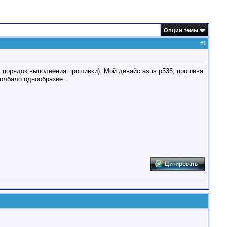
Опции темы
#
1
, порядок выполнения прошивки). Мой девайс asus p535, прошива
олбало однообразие...