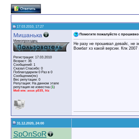
17.03.2010, 17:27
Мишанька
Помогите пожалуйсто с прошивкой
Мимопроходец
Не разу не прошивал девайс, не з
Вомбат хз какой версии. Кпк 2007
Регистрация: 17.03.2010
Возраст: 36
Сообщений: 1
Сказал Спасибо: 0
Поблагодарили 0 Раз в 0
Сообщении(ях)
Вес репутации:
0
Репутация:
На данном этапе
репутация не известна (
1
)
Мой кпк: asus p535, h\z
31.12.2020, 24:00
SpOnSoR