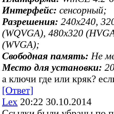
Интерфейс:
сенсорный;
Разрешения:
240x240, 32
(WQVGA), 480x320 (HVGA)
(WVGA);
Свободная память:
Не ме
Место для установки:
20
а ключи где или кряк? ес
[Ответ]
Lex
20:22 30.10.2014
Ссылки были убраны по п