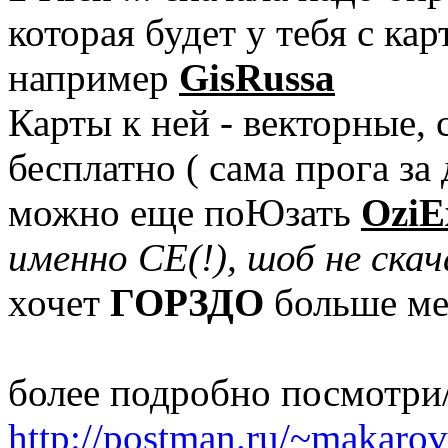
которая будет у тебя с кар
например
GisRussa
Карты к ней - векторные,
бесплатно ( сама прога за
можно еще поЮзать
OziE
именно СЕ(!), шоб не ска
хочет
ГОРЗДО
больше мес
более подробно посмотри/
http://postman.ru/~makarov