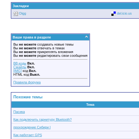
Закладки
Digg
del.icio.us
Ваши права в разделе
Вы
не можете
создавать новые темы
Вы
не можете
отвечать в темах
Вы
не можете
прикреплять вложения
Вы
не можете
редактировать свои сообщения
BB коды
Вкл.
Смайлы
Вкл.
[IMG]
код
Вкл.
HTML код
Выкл.
Правила форума
Похожие темы
Тема
Пасика
Как подключить гарнитуру Bluetooth?
прохрождение Сибири I
Как работает GPS