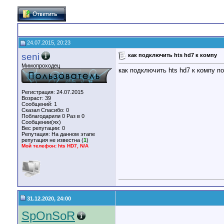
24.07.2015, 20:23
seni
как подключить hts hd7 к компу
Мимопроходец
как подключить hts hd7 к компу 
Регистрация: 24.07.2015
Возраст: 39
Сообщений: 1
Сказал Спасибо: 0
Поблагодарили 0 Раз в 0
Сообщении(ях)
Вес репутации:
0
Репутация:
На данном этапе
репутация не известна (
1
)
Мой телефон: hts HD7, N/A
31.12.2020, 24:00
SpOnSoR