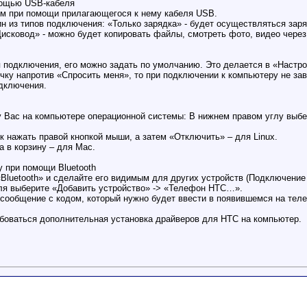
мощью USB-кабеля
м при помощи прилагающегося к нему кабеля USB.
н из типов подключения: «Только зарядка» - будет осуществляться заря
Дисковод» - можно будет копировать файлы, смотреть фото, видео через
п подключения, его можно задать по умолчанию. Это делается в «Настро
чку напротив «Спросить меня», то при подключении к компьютеру не за
одключения.
у Вас на компьютере операционной системы: В нижнем правом углу выбе
 нажать правой кнопкой мыши, а затем «Отключить» – для Linux.
а в корзину – для Mac.
 при помощи Bluetooth
luetooth» и сделайте его видимым для других устройств (Подключение и
уля выберите «Добавить устройство» -> «Телефон HTC…».
сообщение с кодом, который нужно будет ввести в появившемся на тел
боваться дополнительная установка драйверов для HTC на компьютер.