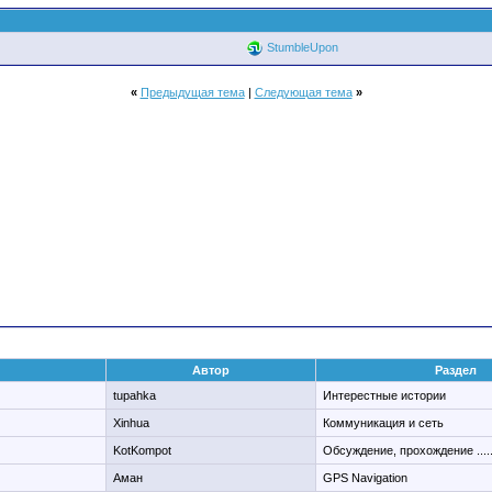
StumbleUpon
«
Предыдущая тема
|
Следующая тема
»
Автор
Раздел
tupahka
Интерестные истории
Xinhua
Коммуникация и сеть
KotKompot
Обсуждение, прохождение ....
Аман
GPS Navigation