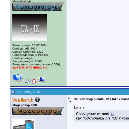
Мимопроходец
Регистрация: 26.07.2004
Сообщений: 4014
Сказал Спасибо: 1322
Поблагодарили 0 Раз в 0
Сообщении(ях)
Вес репутации:
1000
Репутация:
рекламодатель (
1000
)
Мой КПК: HTC HERO, 6.0
22.10.2015, 22:42
Welleryk
Re: как подключить hts hd7 к ком
Модератор КПК
Цитата:
Сообщение от
seni
как подключить hts hd7 к ко