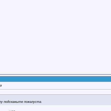
пу
мпу подскажыте пожалуста.