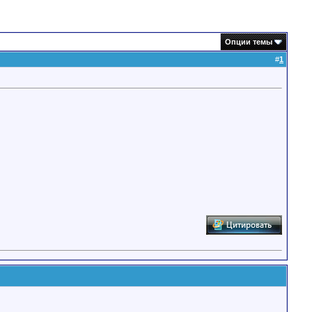
Опции темы
#
1