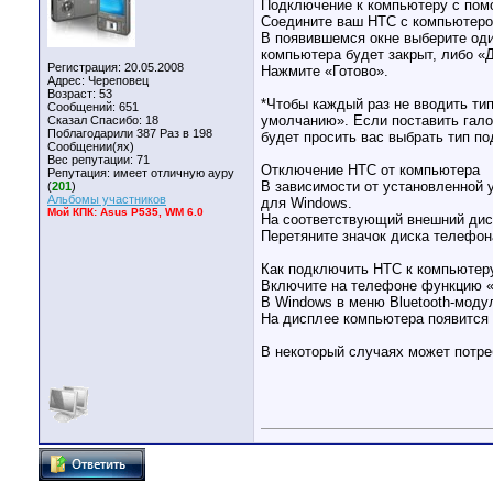
Подключение к компьютеру с по
Соедините ваш HTC с компьютеро
В появившемся окне выберите оди
компьютера будет закрыт, либо «
Регистрация: 20.05.2008
Нажмите «Готово».
Адрес: Череповец
Возраст: 53
*Чтобы каждый раз не вводить ти
Сообщений: 651
умолчанию». Если поставить гало
Сказал Спасибо: 18
Поблагодарили 387 Раз в 198
будет просить вас выбрать тип п
Сообщении(ях)
Вес репутации:
71
Отключение HTC от компьютера
Репутация:
имеет отличную ауру
В зависимости от установленной 
(
201
)
Альбомы участников
для Windows.
Мой КПК: Asus P535, WM 6.0
На соответствующий внешний диск
Перетяните значок диска телефон
Как подключить HTC к компьютеру
Включите на телефоне функцию «B
В Windows в меню Bluetooth-мод
На дисплее компьютера появится 
В некоторый случаях может потре