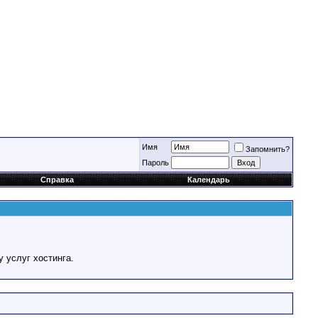
Имя
Запомнить?
Пароль
Справка
Календарь
у услуг хостинга.