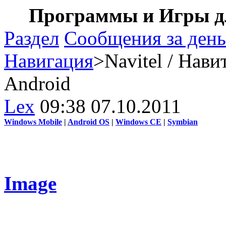
Программы и Игры дл
Раздел
Сообщения за день
Навигация
>Navitel / Нави
Android
Lex
09:38 07.10.2011
Windows Mobile
|
Android OS
|
Windows CE
|
Symbian
Image