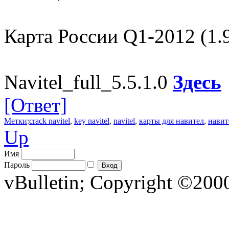
Карта России Q1-2012 (1.
Navitel_full_5.5.1.0
Здесь
[Ответ]
Метки
:
crack navitel
,
key navitel
,
navitel
,
карты для навител
,
навит
Up
Имя
Пароль
vBulletin; Copyright ©2000 