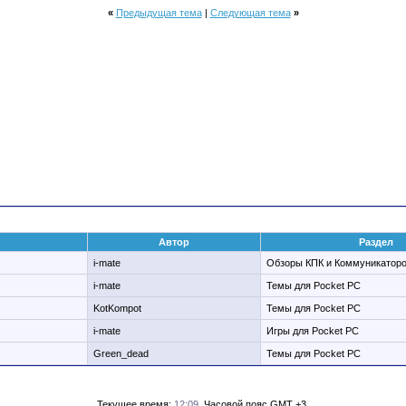
«
Предыдущая тема
|
Следующая тема
»
Автор
Раздел
i-mate
Обзоры КПК и Коммуникатор
i-mate
Темы для Pocket PC
KotKompot
Темы для Pocket PC
i-mate
Игры для Pocket PC
Green_dead
Темы для Pocket PC
Текущее время:
12:09
. Часовой пояс GMT +3.