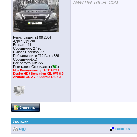
WWW.LINETOLIFE.COM
Регистрация: 21.09.2004
Адрес: Донецк
Возраст: 41
Сообщений: 2,496
Сказал Спасибо: 32
Поблагодарили 712 Раз в 336
Сообщении(ях)
Вес репутации:
222
Репутация:
Специалист (
761
)
Мой Коммуникатор: HTC HD2 /
Desire HD / Sensation XE, WM 6.5 /
Android OS 2.2 / Android OS 2.3
Закладки
Digg
del.icio.us