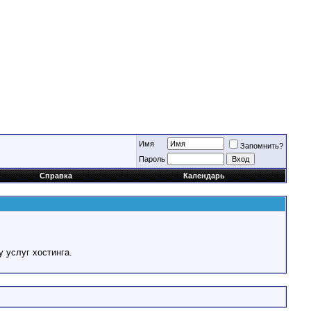
Имя
Запомнить?
Пароль
Справка
Календарь
у услуг хостинга.