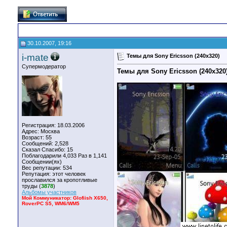
30.10.2007, 19:16
i-mate
Темы для Sony Ericsson (240x320)
Супермодератор
Темы для Sony Ericsson (240x320
Регистрация: 18.03.2006
Адрес: Москва
Возраст: 55
Сообщений: 2,528
Сказал Спасибо: 15
Поблагодарили 4,033 Раз в 1,141
Сообщении(ях)
Вес репутации:
534
Репутация:
этот человек
прославился за кропотливые
труды (
3878
)
Альбомы участников
Мой Коммуникатор: Glofiish X650,
RoverPC S5, WM6/WM5