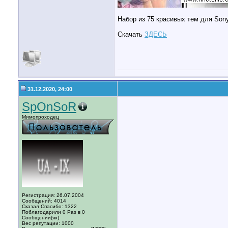
Набор из 75 красивых тем для Son
Скачать
ЗДЕСЬ
31.12.2020, 24:00
SpOnSoR
Мимопроходец
Регистрация: 26.07.2004
Сообщений: 4014
Сказал Спасибо: 1322
Поблагодарили 0 Раз в 0
Сообщении(ях)
Вес репутации:
1000