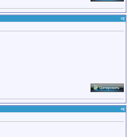
#
3
#
4