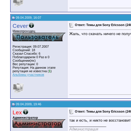
09.04.2009, 16:07
Cever
Ответ: Темы для Sony Ericsson (24
Мимопроходец
Жаль, что скачать ничего не полу
Регистрация: 09.07.2007
Сообщений: 18
Сказал Спасибо: 6
Поблагодарили 0 Раз в 0
Сообщении(ях)
Вес репутации:
0
Репутация:
На данном этапе
репутация не известна (
1
)
Альбомы участников
09.04.2009, 19:46
Lex
Ответ: Темы для Sony Ericsson (24
Администратор
так и есть, и никто не восстанови
__________________
Администрация