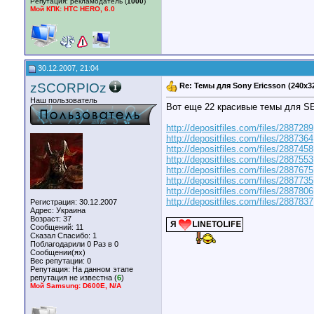
Репутация:
рекламодатель (
1000
)
Мой КПК: HTC HERO, 6.0
30.12.2007, 21:04
zSCORPIOz
Re: Темы для Sony Ericsson (240x3
Наш пользователь
Вот еще 22 красивые темы для S
http://depositfiles.com/files/2887289
http://depositfiles.com/files/2887364
http://depositfiles.com/files/2887458
http://depositfiles.com/files/2887553
http://depositfiles.com/files/2887675
http://depositfiles.com/files/2887735
http://depositfiles.com/files/2887806
http://depositfiles.com/files/2887837
Регистрация: 30.12.2007
Адрес: Украина
Возраст: 37
Сообщений: 11
Сказал Спасибо: 1
Поблагодарили 0 Раз в 0
Сообщении(ях)
Вес репутации:
0
Репутация:
На данном этапе
репутация не известна (
6
)
Мой Samsung: D600E, N/A