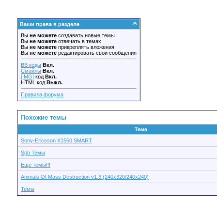
Ваши права в разделе
Вы
не можете
создавать новые темы
Вы
не можете
отвечать в темах
Вы
не можете
прикреплять вложения
Вы
не можете
редактировать свои сообщения
BB коды
Вкл.
Смайлы
Вкл.
[IMG]
код
Вкл.
HTML код
Выкл.
Правила форума
Похожие темы
Тема
Sony-Ericsson X1550 SMART
Spb Темы
Еще темы!!!
Animals Of Mass Destruction v1.3 (240x320/240x240)
Темы