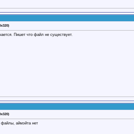
0x320)
чается. Пишет что файл не существует.
0x320)
т файлы, аймэйта нет